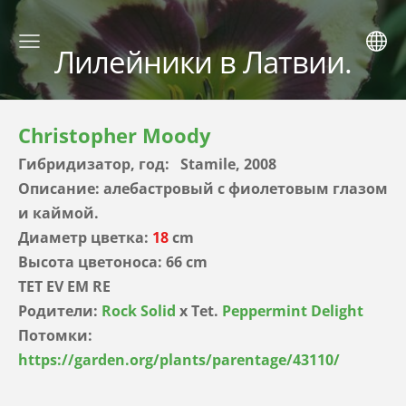
Лилейники в Латвии.
Christopher Moody
Гибридизатор, год: Stamile, 2008
Описание: алебастровый с фиолетовым глазом
и каймой.
Диаметр цветка:
18
cm
Высота цветоноса: 66 cm
TET EV EM RE
Родители:
Rock Solid
x Tet.
Peppermint Delight
Потомки:
https://garden.org/plants/parentage/43110/