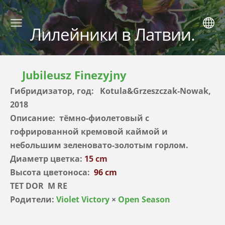
Лилейники в Латвии.
Jubileusz Finezyjny
Гибридизатор, год: Kotula&Grzeszczak-Nowak,
2018
Описание: тёмно-фиолетовый с
гофрированной кремовой каймой и
небольшим зеленовато-золотым горлом.
Диаметр цветка:
15 cm
Высота цветоноса:
96 cm
TET DOR M RE
Родители:
Violet Victory
×
Open Season