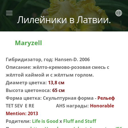
Лилейники в Латвии.
Maryzell
Гибридизатор, год: Hansen-D. 2006
Описание: жёлто-кремово-розовая смесь с
жёлтой каймой и с жёлтым горлом.
Диаметр цветка:
13,8 см
Высота цветоноса:
65 см
Форма цветка: Скульптурная форма -
Рельеф
TET SEV E RE AHS награды:
Honorable
Mention: 2013
Родители:
Life is Good
x
Fluff and Stuff