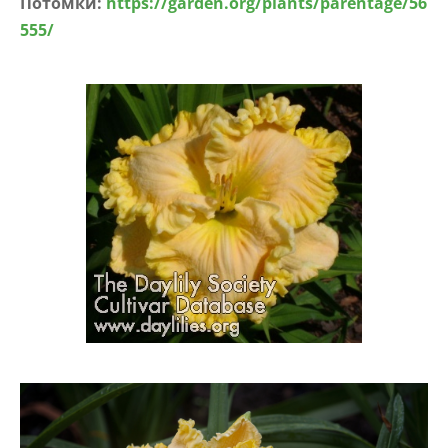
Потомки:
https://garden.org/plants/parentage/56
555/