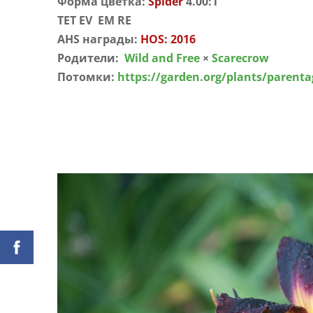
Форма цветка:
Spider
4.00:1
TET EV EM RE
AHS награды:
HOS: 2016
Родители:
Wild and Free
×
Scarecrow
Потомки:
https://garden.org/plants/parenta