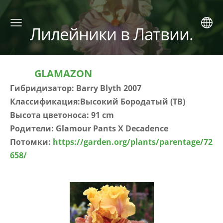
Лилейники в Латвии.
GLAMAZON
Гибридизатор: Barry Blyth 2007
Классификация:Высокий Бородатый (TB)
Высота цветоноса: 91 cm
Родители: Glamour Pants X Decadence
Потомки:
https://garden.org/plants/parentage/72
658/