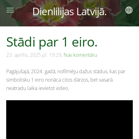
Dienlilijas Latvijā.
Stādi par 1 eiro.
23. aprīlis, 2025 pl. 19:29,
Nav komentāru
Pagājušajā, 2024. gadā, nofilmēju dažus stādus, kas par
simbolisku 1 eiro nonāca citos dārzos, bet vasarā
neatradu laika ievietot video.