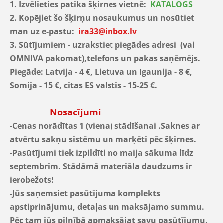
1. Izvēlieties patika šķirnes vietnē:
KATALOGS
2. Kopējiet šo šķirņu nosaukumus un nosūtiet
man uz e-pastu:
ira33@inbox.lv
3. Sūtījumiem - uzrakstiet piegādes adresi (vai
OMNIVA pakomat),telefons un pakas saņēmējs.
Piegāde: Latvija - 4 €, Lietuva un Igaunija - 8 €,
Somija - 15 €, citas ES valstis - 15-25 €.
Nosacījumi
-Cenas norādītas 1 (viena) stādīšanai .Saknes ar
atvērtu sakņu sistēmu un marķēti pēc šķirnes.
-Pasūtījumi tiek izpildīti no maija sākuma līdz
septembrim. Stādāmā materiāla daudzums ir
ierobežots!
-Jūs saņemsiet pasūtījuma komplekts
apstiprinājumu, detaļas un maksājamo summu.
Pēc tam jūs pilnībā apmaksājat savu pasūtījumu.