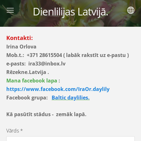
Dienlilijas Latvijā.
Kontakti:
Irina Orlova
Mob.t.: +371 28615504 ( labāk rakstīt uz e-pastu )
e-pasts: ira33@inbox.lv
Rēzekne.Latvija .
Mana facebook lapa
:
https://www.facebook.com/IraOr.daylily
Facebook grupa:
Baltic daylilies.
Kā pasūtīt stādus - zemāk lapā.
Vārds
*