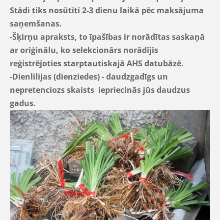
Stādi tiks nosūtīti 2-3 dienu laikā pēc maksājuma
saņemšanas.
-Šķirņu apraksts, to īpašības ir norādītas saskaņā
ar oriģinālu, ko selekcionārs norādījis
reģistrējoties starptautiskajā AHS datubāzē.
-Dienlilijas (dienziedes) - daudzgadīgs un
nepretenciozs skaists iepriecinās jūs daudzus
gadus.