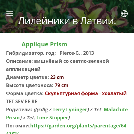
Лилейники в Латвии.
Applique Prism
Гибридизатор, год: Pierce-G., 2013
Описание: вишнёвый со светло-зеленой
аппликацией
Диаметр цветка:
23 cm
Высота цветоноса:
79 cm
Форма цветка:
Скульптурная форма - хохлатый
TET SEV EE RE
Родители:
(((sdlg ×
Terry Lyninger
) × Tet.
Malachite
Prism
) × Tet.
Time Stopper
)
Потомки
:
https://garden.org/plants/parentage/64
4782/