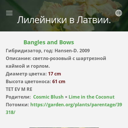
Лилейники в Латвии.
Bangles and Bows
Гибридизатор, год: Hansen-D. 2009
Описание: светло-розовый с шартрезной
каймой и горлом.
Диаметр цветка:
17 cm
Высота цветоноса:
61 cm
TET EV M RE
Родители:
Cosmic Blush
×
Lime in the Coconut
Потомки:
https://garden.org/plants/parentage/39
318/