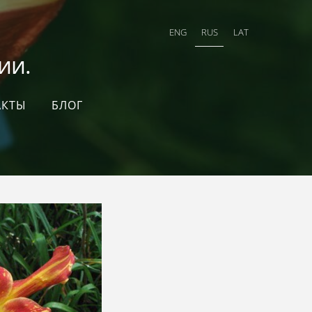
ENG
RUS
LAT
и.
АКТЫ
БЛОГ