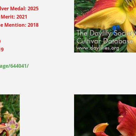
ilver Medal
: 2025
2021
: 2018
0
19
tage/644041/