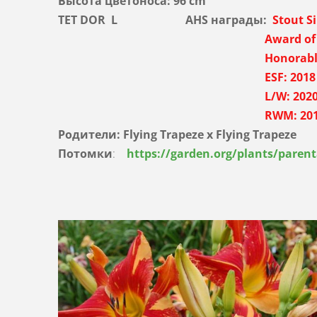
Высота цветоноса: 96 cm
TET DOR L AHS награды:
Stout S
Award of Merit: 
Honorable Mention
ESF
: 2018
L/W
: 202
RWM
: 20
Родители:
Flying Trapeze
x
Flying Trapeze
Потомки
:
https://garden.org/plants/paren