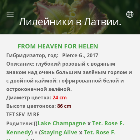
Лилейники в Латвии.
FROM HEAVEN FOR HELEN
Гибридизатор, год: Pierce-G., 2017
Описание: глубокий розовый с водяным
знаком над очень большим зелёным горлом и
с двойной каймой: гофрированной белой и
остроконечной зелёной.
Диаметр цветка:
24 cm
Высота цветоноса:
86 cm
TET SEV M RE
((
Lake Champagne
x
Tet. Rose F.
Родители:
Kennedy
) × (
Staying Alive
x
Tet. Rose F.