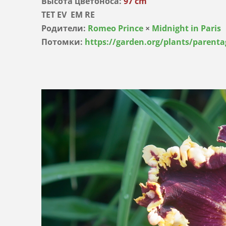
Высота цветоноса:
97 cm
TET EV EM RE
Родители:
Romeo Prince
×
Midnight in Paris
Потомки:
https://garden.org/plants/parenta