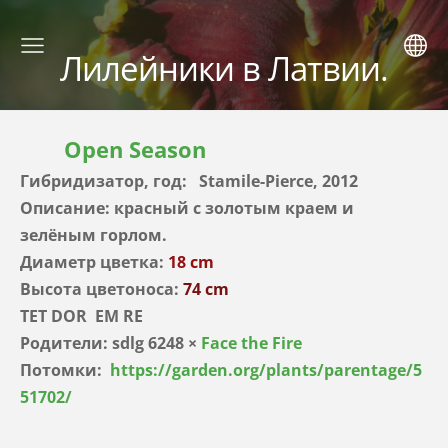
Лилейники в Латвии.
Open Season
Гибридизатор, год: Stamile-Pierce, 2012
Описание: красный с золотым краем и
зелёным горлом.
Диаметр цветка:
18 cm
Высота цветоноса:
74 cm
TET DOR EM RE
Родители: sdlg 6248 ×
Face the Fire
Потомки:
https://garden.org/plants/parentage/5
51702/