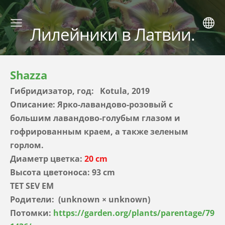
Лилейники в Латвии.
Shazza
Гибридизатор, год: Kotula, 2019
Описание: Ярко-лавандово-розовый с
большим лавандово-голубым глазом и
гофрированным краем, а также зеленым
горлом.
Диаметр цветка:
20 cm
Высота цветоноса: 93 cm
TET SEV EM
Родители: (unknown × unknown)
Потомки:
https://garden.org/plants/parentage/79