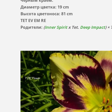
черным краем.
Диаметр цветка: 19 cm
Высота цветоноса: 81 cm
TET EV EM RE
Родители:
(
Inner Spirit
x Tet.
Deep Impact
) × 