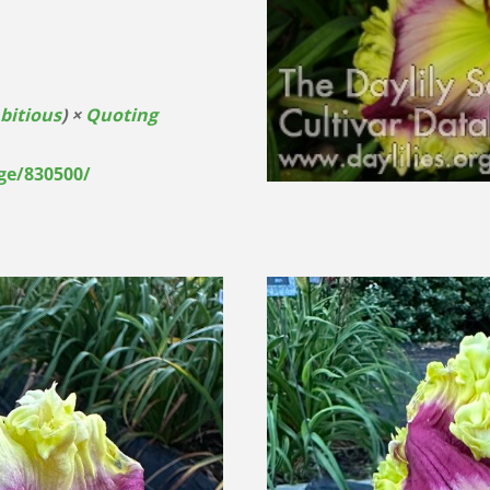
bitious
) ×
Quoting
ge/830500/