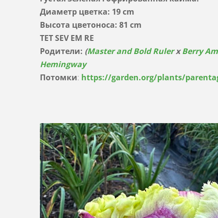
Диаметр цветка: 19 cm
Высота цветоноса: 81 cm
TET S
EV EM RE
Родители:
(
Master and Bold Ruler
x
Berry Am
Hemingway
Потомки
:
https://garden.org/plants/parenta