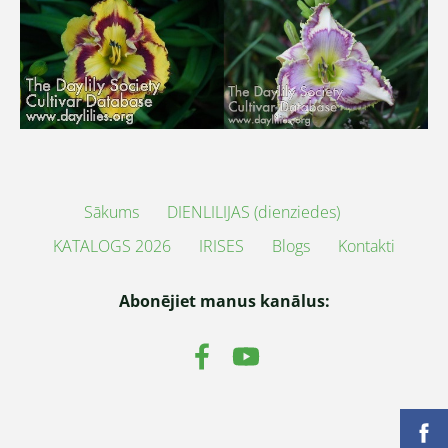
Sākums
DIENLILIJAS (dienziedes)
KATALOGS 2026
IRISES
Blogs
Kontakti
Abonējiet manus kanālus: