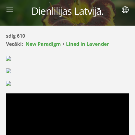
Dienlilijas Latvijā.
sdlg 610
Vecāki:
New Paradigm
+
Lined in Lavender