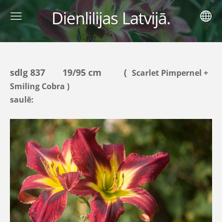
Dienlilijas Latvijā.
sdlg 837 19/95 cm (
Scarlet Pimpernel +
Smiling Cobra )
saulē: