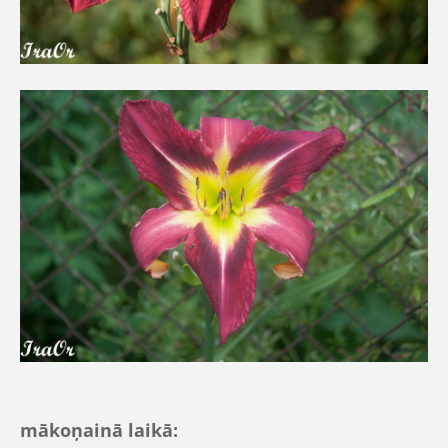
mākoņainā laikā: