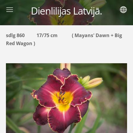
Dienlilijas Latvijā.
sdlg 860 17/75 cm ( Mayans' Dawn + Big
Red Wagon )