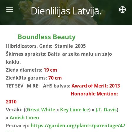
Dienlilijas Latvijā.
Boundless Beauty
Hibridizators, Gads: Stamile 2005
Šķirnes apraksts: Balts ar zelta malu un zaļo
kaklu.
Zieda diametrs:
19 cm
Ziedkāta garums:
70 cm
TET SEV M RE AHS balvas:
Award of Merit: 2013
Honorable Mention:
2010
Vecāki:
(
(
Great White
x
Key Lime Ice
) x
J.T. Davis
)
x
Amish Linen
Pēcnācēji:
https://garden.org/plants/parentage/47