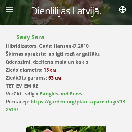
Dienlilijas Latvijā.
Sexy Sara
Hibridizators, Gads: Hansen-D.2010
Šķirnes apraksts: spilgti rozā ar gaišāku
ūdenszīmi, dzeltena mala un kakls
Zieda diametrs:
15 см
Ziedkāta garums:
63 см
TET EV EM RE
Vecāki: sdlg x
Bangles and Bows
Pēcnācēji:
https://garden.org/plants/parentage/18
2513/