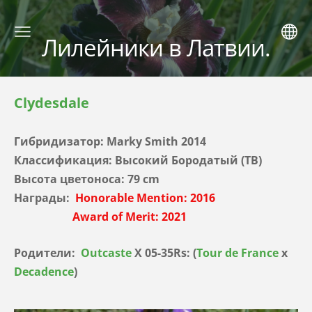
Лилейники в Латвии.
Clydesdale
Гибридизатор:
Marky Smith
2014
Классификация: Высокий Бородатый (TB)
Высота цветоноса: 79 cm
Награды:
Honorable Mention: 2016
Award of Merit: 2021
Родители:
Outcaste
X 05-35Rs: (
Tour de France
x
Decadence
)