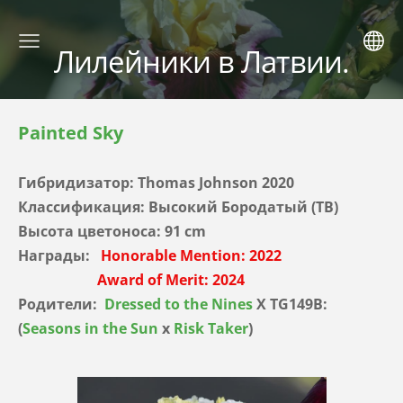
Лилейники в Латвии.
Painted Sky
Гибридизатор:
Thomas Johnson 2020
Классификация: Высокий Бородатый (TB)
Высота цветоноса: 91 cm
Награды:
Honorable Mention: 2022
Award of Merit: 2024
Родители:
Dressed to the Nines
X TG149B:
(
Seasons in the Sun
x
Risk Taker
)