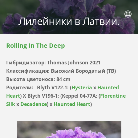
Лилейники в Латвии.
Rolling In The Deep
Гибридизатор:
Thomas Johnson 2021
Классификация: Высокий Бородатый (TB)
Высота цветоноса: 84 cm
Родители:
Blyth V122-1: (
Hysteria
x
Haunted
Heart
) X Blyth V196-1: (Keppel 04-77A: (
Florentine
Silk
x
Decadence
) x
Haunted Heart
)