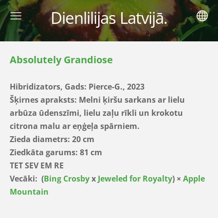
Dienlilijas Latvijā.
Absolutely Grandiose
Hibridizators, Gads: Pierce-G., 2023
Šķirnes apraksts:
Melni ķiršu sarkans ar lielu
arbūza ūdenszīmi, lielu zaļu rīkli un krokotu
citrona malu ar eņģeļa spārniem.
Zieda diametrs: 20 cm
Ziedkāta garums: 81 cm
TET SEV EM RE
Vecāki:
(
Bing Crosby
x
Jeweled for Royalty
) ×
Apple
Mountain