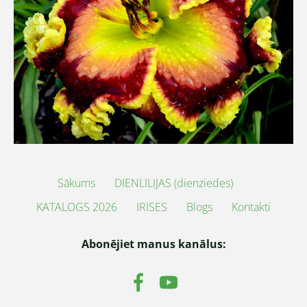
Sākums
DIENLILIJAS (dienziedes)
KATALOGS 2026
IRISES
Blogs
Kontakti
Abonējiet manus kanālus: