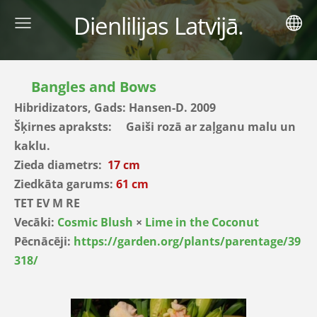
Dienlilijas Latvijā.
Bangles and Bows
Hibridizators, Gads: Hansen-D. 2009
Šķirnes apraksts: Gaiši rozā ar zaļganu malu un
kaklu.
Zieda diametrs:
17 cm
Ziedkāta garums:
61 cm
TET EV M RE
Vecāki:
Cosmic Blush
×
Lime in the Coconut
Pēcnācēji:
https://garden.org/plants/parentage/39
318/