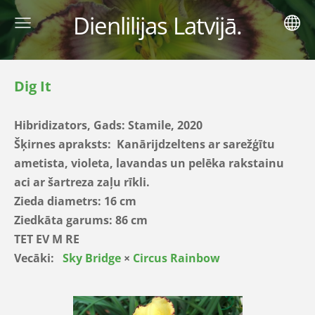
Dienlilijas Latvijā.
Dig It
Hibridizators, Gads:
Stamile, 2020
Šķirnes apraksts:
Kanārijdzeltens ar sarežģītu
ametista, violeta, lavandas un pelēka rakstainu
aci ar šartreza zaļu rīkli.
Zieda diametrs: 16 cm
Ziedkāta garums: 86 cm
TET EV M RE
Vecāki:
Sky Bridge
×
Circus Rainbow