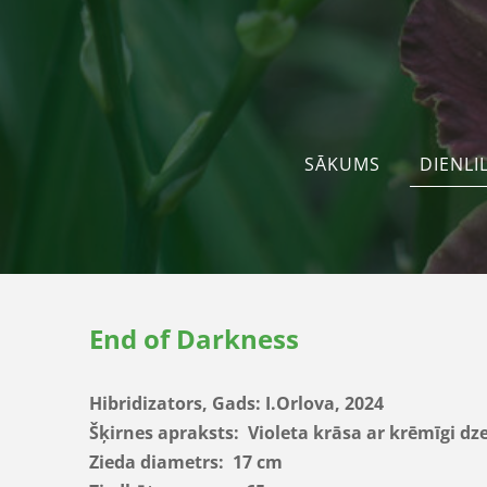
SĀKUMS
DIENLIL
End of Darkness
Hibridizators, Gads: I.Orlova, 2024
Šķirnes apraksts: Violeta krāsa ar krēmīgi dze
Zieda diametrs: 17 cm