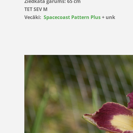
Ziedkāta garums: 65 cm
TET SEV M
Vecāki:
Spacecoast Pattern Plus
+ unk