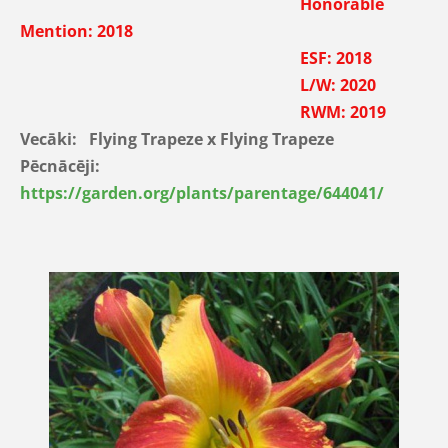
Honorable
Mention: 2018
ESF
: 2018
L/W
: 2020
RWM
: 2019
Vecāki:
Flying Trapeze
x
Flying Trapeze
Pēcnācēji:
https://garden.org/plants/parentage/644041/