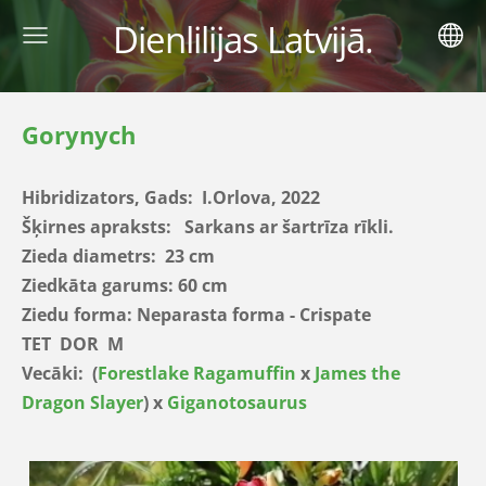
Dienlilijas Latvijā.
Gorynych
Hibridizators, Gads: I.Orlova, 2022
Šķirnes apraksts: Sarkans ar šartrīza rīkli.
Zieda diametrs: 23 cm
Ziedkāta garums: 60 cm
Ziedu forma: Neparasta forma - Crispate
TET DOR M
Vecāki:
(
Forestlake Ragamuffin
x
James the
Dragon Slayer
) x
Giganotosaurus