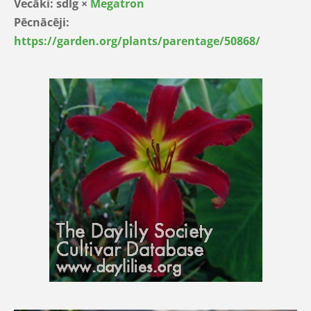
Vecāki: sdlg ×
Megatron
Pēcnācēji:
https://garden.org/plants/parentage/50868/