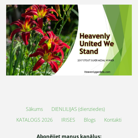
Sākums
DIENLILIJAS (dienziedes)
KATALOGS 2026
IRISES
Blogs
Kontakti
Abonējiet manus kanālus: