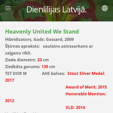
Dienlilijas Latvijā.
Heavenly United We Stand
Hibridizators, Gads: Gossard, 2009
Šķirnes apraksts: saulains asinssarkans ar
zaļganu rīkli.
Zieda diametrs:
23
cm
Ziedkāta garums:
130
cm
TET DOR M
AHS balvas:
Stout Silver Medal
:
2017
Award of Merit: 2015
Honorable Mention:
2012
XLD
: 2014