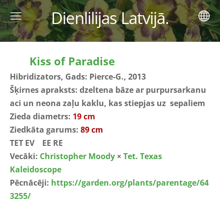
Dienlilijas Latvijā.
Kiss of Paradise
Hibridizators, Gads: Pierce-G., 2013
Šķirnes apraksts: dzeltena bāze ar purpursarkanu
aci un neona zaļu kaklu, kas stiepjas uz sepaliem
Zieda diametrs:
19 cm
Ziedkāta garums:
89 cm
TET EV EE RE
Vecāki:
Christopher Moody
×
Tet. Texas
Kaleidoscope
Pēcnācēji:
https://garden.org/plants/parentage/64
3255/