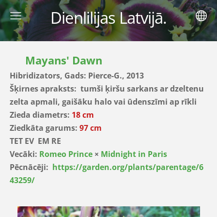
Dienlilijas Latvijā.
Mayans' Dawn
Hibridizators, Gads: Pierce-G., 2013
Šķirnes apraksts: tumši ķiršu sarkans ar dzeltenu
zelta apmali, gaišāku halo vai ūdenszīmi ap rīkli
Zieda diametrs:
18 cm
Ziedkāta garums:
97 cm
TET EV EM RE
Vecāki:
Romeo Prince
×
Midnight in Paris
Pēcnācēji:
https://garden.org/plants/parentage/6
43259/