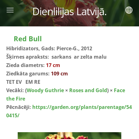
Dienlilijas Latvijā.
Red Bull
Hibridizators, Gads: Pierce-G., 2012
Šķirnes apraksts: sarkans ar zelta malu
Zieda diametrs:
17 cm
Ziedkāta garums:
109 cm
TET EV EM RE
Vecāki:
(
Woody Guthrie
×
Roses and Gold
) ×
Face
the Fire
Pēcnācēji:
https://garden.org/plants/parentage/54
0415/