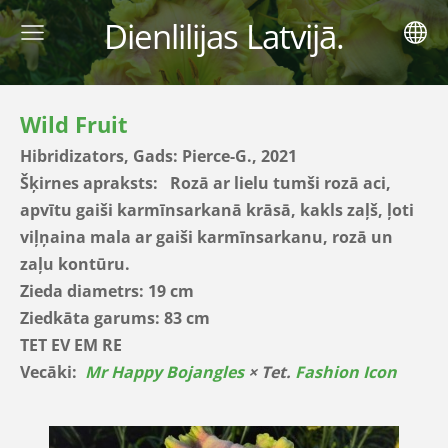
Dienlilijas Latvijā.
Wild Fruit
Hibridizators, Gads: Pierce-G., 2021
Šķirnes apraksts: Rozā ar lielu tumši rozā aci,
apvītu gaiši karmīnsarkanā krāsā, kakls zaļš, ļoti
viļņaina mala ar gaiši karmīnsarkanu, rozā un
zaļu kontūru.
Zieda diametrs: 19 cm
Ziedkāta garums: 83 cm
TET EV EM RE
Vecāki:
Mr Happy Bojangles
× Tet.
Fashion Icon