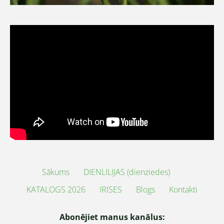
Sākums
DIENLILIJAS (dienziedes)
KATALOGS 2026
IRISES
Blogs
Kontakti
Abonējiet manus kanālus: