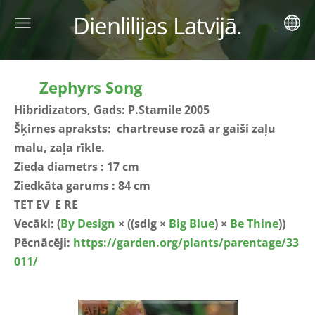
Dienlilijas Latvijā.
Zephyrs Song
Hibridizators, Gads: P.Stamile 2005
Šķirnes apraksts: chartreuse rozā ar gaiši zaļu
malu, zaļa rīkle.
Zieda diametrs : 17 cm
Ziedkāta garums : 84 cm
TET EV E RE
Vecāki:
(
By Design
× ((sdlg ×
Big Blue
) ×
Be Thine
))
Pēcnācēji:
https://garden.org/plants/parentage/33
011/