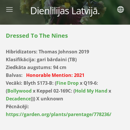
Dienlilijas Latvijā.
Dressed To The Nines
Hibridizators:
Thomas Johnson 2019
Klasifikācija: gari bārdaini (TB)
Ziedkāta augstums: 94 cm
Balvas:
Honorable Mention: 2021
Vecāki:
Blyth S173-B: (
Fine Drop
x Q19-6:
(
Bollywood
x Keppel 02-169C: (
Hold My Hand
x
Decadence
))) X unknown
Pēcnācēji:
https://garden.org/plants/parentage/778236/