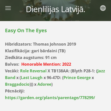
Dienlilijas Latvijā.
Easy On The Eyes
Hibridizators:
Thomas Johnson 2019
Klasifikācija: gari bārdaini (TB)
Ziedkāta augstums: 91 cm
Balvas:
Honorable Mention: 2022
Vecāki:
Role Reversal
X TB138AA: (Blyth P28-1: (
Jazz
Band
x (
Last Laugh
x 96-47D: (
Prince George
x
Braggadocio
))) x
Adoree
)
Pēcnācēji:
https://garden.org/plants/parentage/778299/