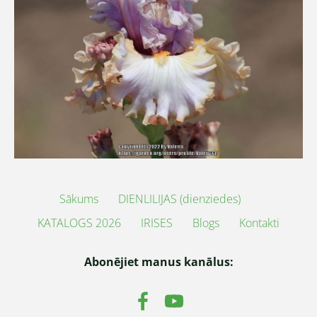
Sākums
DIENLILIJAS (dienziedes)
KATALOGS 2026
IRISES
Blogs
Kontakti
Abonējiet manus kanālus: