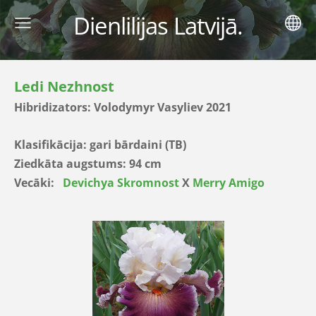
Dienlilijas Latvijā.
Ledi Nezhnost
Hibridizators: Volodymyr Vasyliev 2021
Klasifikācija: gari bārdaini (TB)
Ziedkāta augstums: 94 cm
Vecāki:
Devichya Skromnost
X
Merry Amigo